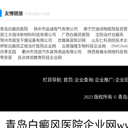
友情链接
Friendly Link
青岛白癜风医院
扬中市品诚电气有限公司
南宁巴迪动物医院投资管
浙江大瑞沣新材料科技有限公司
广西白癜风医院
沈阳治疗白癜风
常州市超宝干燥设备有限公司
优雅美容知识网
山东仁科测控技术企
伊犁白癜风正规治疗医院企业网
云南强隆生物科技企业网
DWGSof
月季花园
衢州市领途汽车装饰用品有限公司
陕西易椿水网络科技有
粤安家
启点体验教育科技企业网
栏目导航:
首页
|
企业查询
|
企业推广
|
企业
2023 版权所有 © 
青岛白癜风医院企业网www.